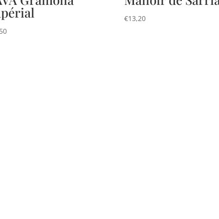
périal
€
13,20
50