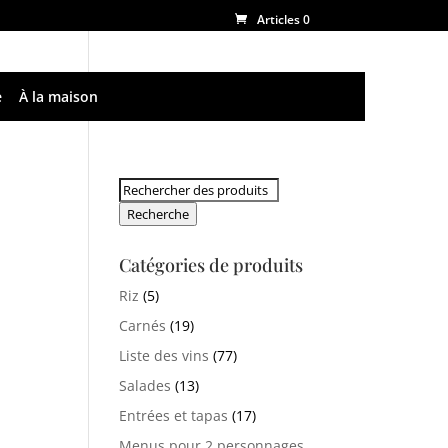
Articles 0
e
À la maison
Rechercher:
Recherche
Catégories de produits
Riz
(5)
Carnés
(19)
Liste des vins
(77)
Salades
(13)
Entrées et tapas
(17)
Menus pour 2 personnages