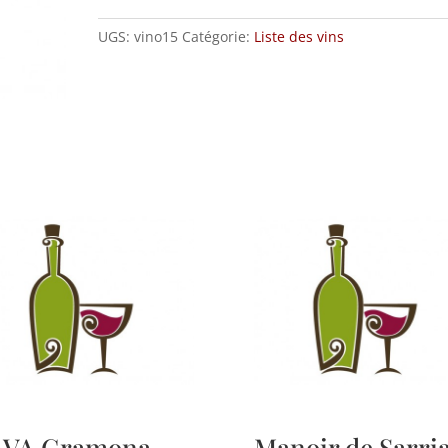
de
Cáceres
UGS:
vino15
Catégorie:
Liste des vins
quantité
AVA Gramona
Manoir de Sarri