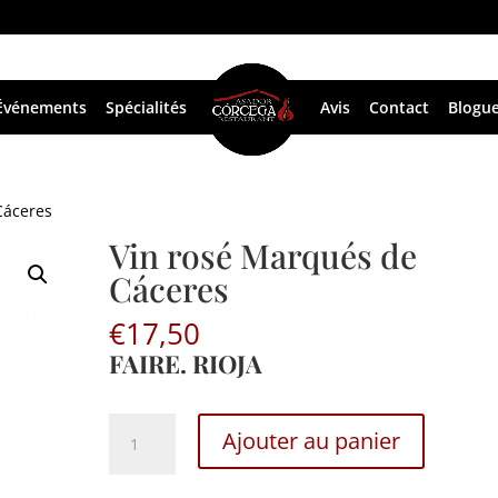
Événements
Spécialités
Avis
Contact
Blogu
Cáceres
Vin rosé Marqués de
Cáceres
€
17,50
FAIRE. RIOJA
Vin
Ajouter au panier
rosé
Marqués