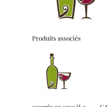
Produits associés
sangria au cava (Le
C