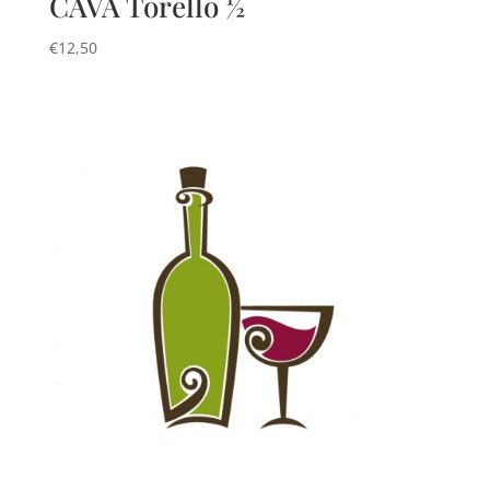
CAVA Torelló ½
€
12,50