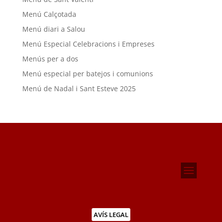
Menú Calçotada
Menú diari a Salou
Menú Especial Celebracions i Empreses
Menús per a dos
Menú especial per batejos i comunions
Menú de Nadal i Sant Esteve 2025
AVÍS LEGAL