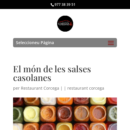
977 38 39 51
Seleccioneu Pàgina
El món de les salses
casolanes
per
Restaurant Corcega
|
|
restaurant corcega