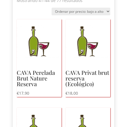
Ordenado
Mostrando 41–44 de 77 resultados
por
precio:
bajo
a
alto
CAVA Perelada
CAVA Privat brut
Brut Nature
reserva
Reserva
(Ecológico)
€
17,90
€
18,00