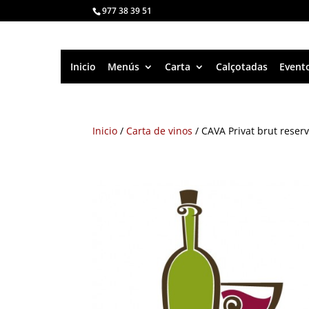
977 38 39 51
Inicio
Menús
Carta
Calçotadas
Event
Inicio
/
Carta de vinos
/ CAVA Privat brut reserv