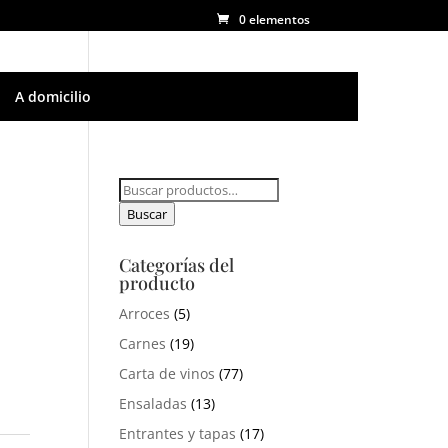
0 elementos
A domicilio
Buscar
por:
Buscar
Categorías del
producto
Arroces
(5)
Carnes
(19)
Carta de vinos
(77)
Ensaladas
(13)
Entrantes y tapas
(17)