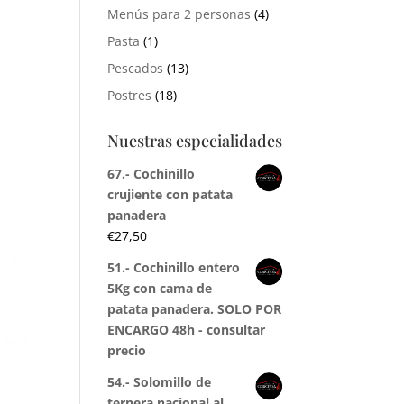
Menús para 2 personas
(4)
Pasta
(1)
Pescados
(13)
Postres
(18)
Nuestras especialidades
67.- Cochinillo
crujiente con patata
panadera
€
27,50
51.- Cochinillo entero
5Kg con cama de
patata panadera. SOLO POR
ENCARGO 48h - consultar
precio
54.- Solomillo de
ternera nacional al