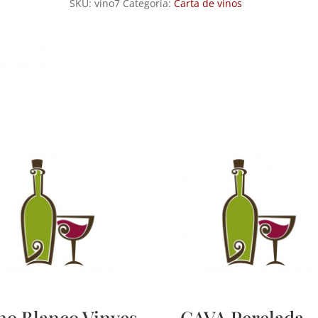
SKU:
vino7
Categoría:
Carta de vinos
cantidad
no Blanco Vinyes
CAVA Perelada