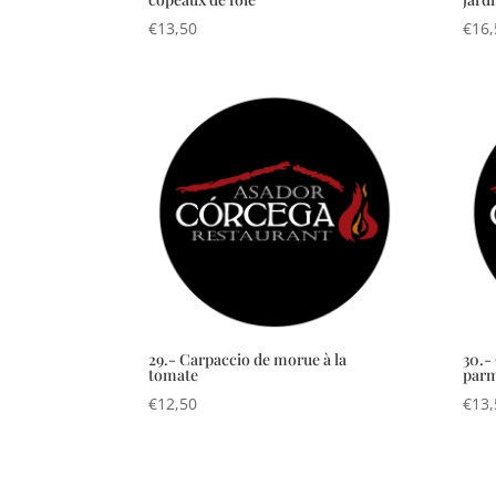
€
13,50
€
16,
29.- Carpaccio de morue à la
30.-
tomate
par
€
12,50
€
13,