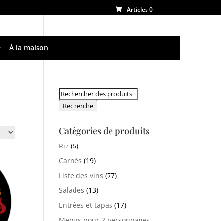
Articles 0
e
À la maison
Rechercher:
Recherche
Catégories de produits
Riz
(5)
Carnés
(19)
Liste des vins
(77)
Salades
(13)
Entrées et tapas
(17)
Menus pour 2 personnages