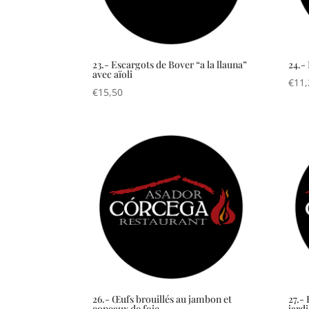
23.- Escargots de Bover “a la llauna”
24.-
avec aïoli
€
11,
€
15,50
26.- Œufs brouillés au jambon et
27.-
copeaux de foie
jard