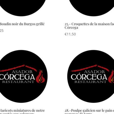
 Boudin noir du Burgos grillé
25.- Croquettes de la maison f
Córcega
25
€
11,50
 Haricots miniatures de notre
28.-Poulpe galicien sur le pain 
in sautés aux calamars
pommes de terre