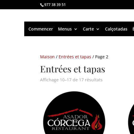
977 38 39 51
Commencer
Menus
Carte
Calçotadas
Maison
/
Entrées et tapas
/ Page 2
Entrées et tapas
Affichage 10–17 de 17 résultats