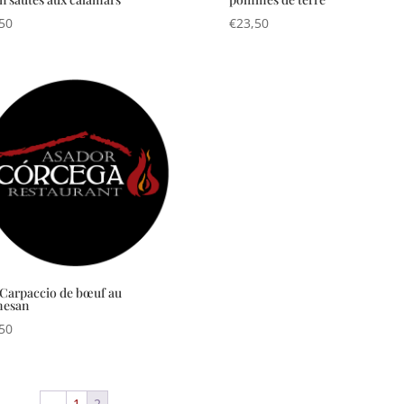
50
€
23,50
 Carpaccio de bœuf au
mesan
50
←
1
2