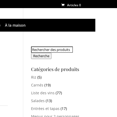
Articles 0
e
À la maison
Rechercher:
Recherche
Catégories de produits
Riz
(5)
Carnés
(19)
Liste des vins
(77)
Salades
(13)
Entrées et tapas
(17)
Menus pour 2 personnages