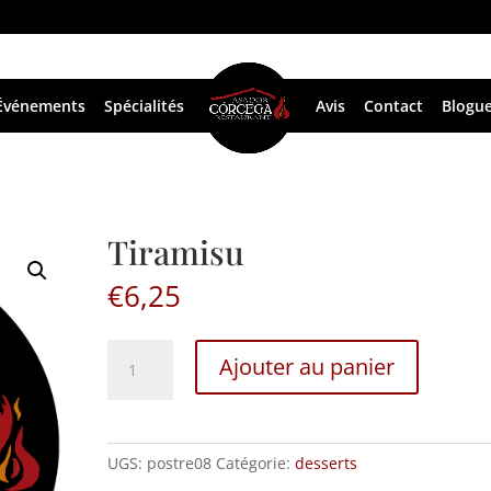
Événements
Spécialités
Avis
Contact
Blogu
Tiramisu
€
6,25
Tiramisu
Ajouter au panier
quantité
UGS:
postre08
Catégorie:
desserts