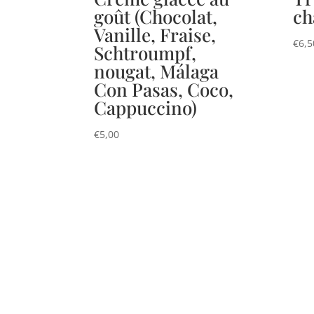
goût (Chocolat,
ch
Vanille, Fraise,
€
6,5
Schtroumpf,
nougat, Málaga
Con Pasas, Coco,
Cappuccino)
€
5,00