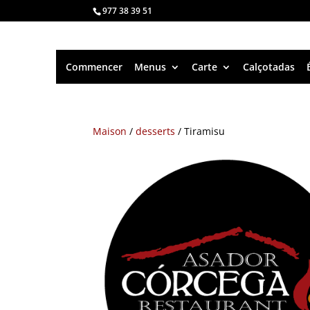
977 38 39 51
Commencer
Menus
Carte
Calçotadas
Maison
/
desserts
/ Tiramisu