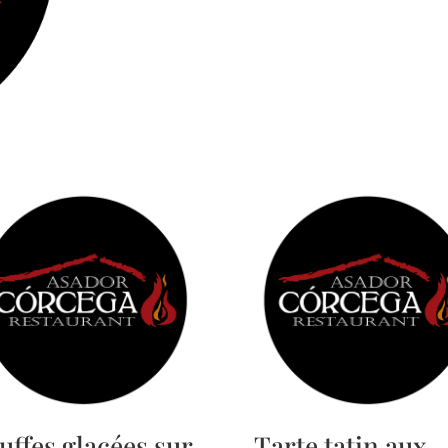
uffes glacées sur
Tarte tatin aux