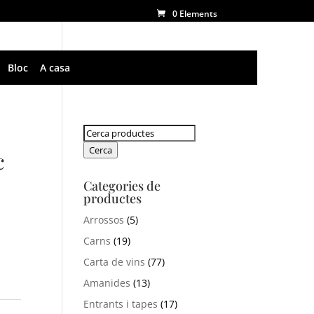
0 Elements
Bloc
A casa
Cerca:
Cerca
c
Categories de
productes
Arrossos
(5)
Carns
(19)
Carta de vins
(77)
Amanides
(13)
Entrants i tapes
(17)