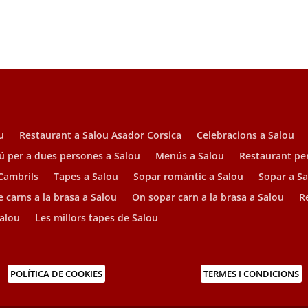
u
Restaurant a Salou Asador Corsica
Celebracions a Salou
 per a dues persones a Salou
Menús a Salou
Restaurant pe
 Cambrils
Tapes a Salou
Sopar romàntic a Salou
Sopar a S
 carns a la brasa a Salou
On sopar carn a la brasa a Salou
R
Salou
Les millors tapes de Salou
POLÍTICA DE COOKIES
TERMES I CONDICIONS