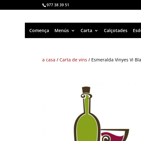
977 38 39 51
Comença
Menús
Carta
Calçotades
Esd
a casa
/
Carta de vins
/ Esmeralda Vinyes Vi Bl