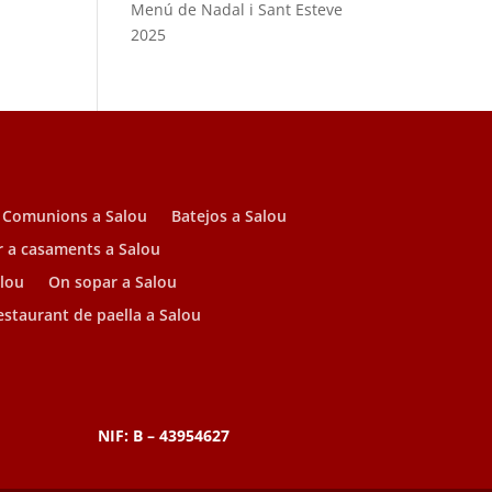
Menú de Nadal i Sant Esteve
2025
Comunions a Salou
Batejos a Salou
r a casaments a Salou
alou
On sopar a Salou
estaurant de paella a Salou
NIF: B – 43954627