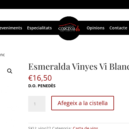
eveniments
Especialitats
Opinions
Contacte
anc
Esmeralda Vinyes Vi Blan
€
16,50
D.O. PENEDÈS
Esmeralda
Afegeix a la cistella
Vinyes
Vi
Blanc
quantitat
SKU:
vino22
Categoria:
Carta de vins